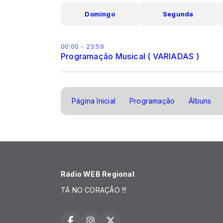
Domingo
Segunda
00:00 - 23:59
Programação Musical ( VARIADAS )
Página Inicial
Programação
Álbuns
Rádio WEB Regional
TÁ NO CORAÇÃO !!!