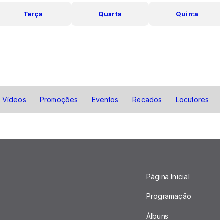
Terça
Quarta
Quinta
Vídeos
Promoções
Eventos
Recados
Locutores
Página Inicial
Programação
Álbuns