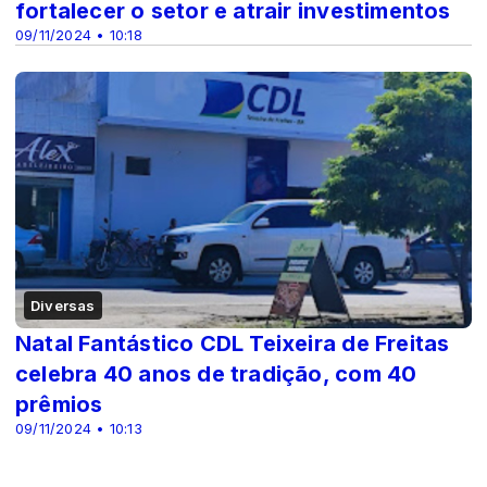
fortalecer o setor e atrair investimentos
09/11/2024 • 10:18
Diversas
Natal Fantástico CDL Teixeira de Freitas
celebra 40 anos de tradição, com 40
prêmios
09/11/2024 • 10:13