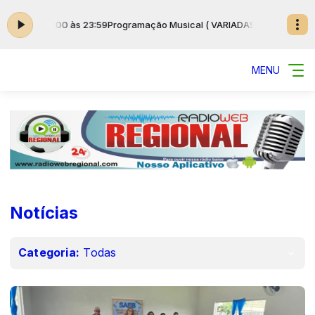
 das 00:00 às 23:59
Programação Musical ( VARIADAS ) das 00:00 às 23
MENU
Notícias
Categoria:
Todas